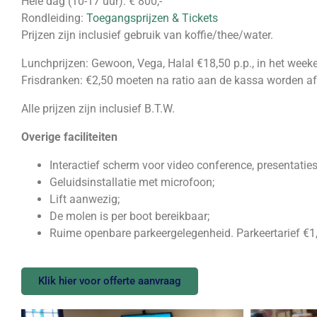
Hele dag (10-17 uur): € 800,-
Rondleiding:
Toegangsprijzen & Tickets
Prijzen zijn inclusief gebruik van koffie/thee/water.
Lunchprijzen: Gewoon, Vega, Halal €18,50 p.p., in het week
Frisdranken: €2,50 moeten na ratio aan de kassa worden a
Alle prijzen zijn inclusief B.T.W.
Overige faciliteiten
Interactief scherm voor video conference, presentatie
Geluidsinstallatie met microfoon;
Lift aanwezig;
De molen is per boot bereikbaar;
Ruime openbare parkeergelegenheid. Parkeertarief €1,
Klik hier voor offerte aanvraag