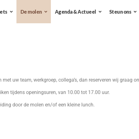
ets
De molen
Agenda & Actueel
Steun ons
n met uw team, werkgroep, collega’s, dan reserveren wij graag o
ken tijdens openingsuren, van 10.00 tot 17.00 uur.
iding door de molen en/of een kleine lunch.